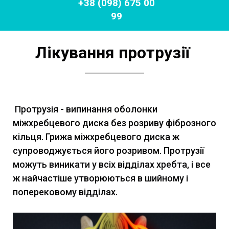
+38 (098) 675 00
99
Лікування протрузії
Протрузія - випинання оболонки
міжхребцевого диска без розриву фіброзного
кільця. Грижа міжхребцевого диска ж
супроводжується його розривом. Протрузії
можуть виникати у всіх відділах хребта, і все
ж найчастіше утворюються в шийному і
поперековому відділах.