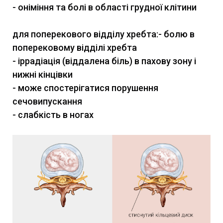
- оніміння та болі в області грудної клітини
для поперекового відділу хребта:- болю в
поперековому відділі хребта
- іррадіація (віддалена біль) в пахову зону і
нижні кінцівки
- може спостерігатися порушення
сечовипускання
- слабкість в ногах