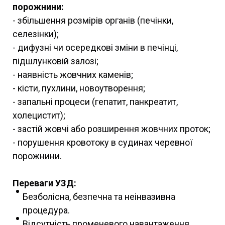
порожнини:
- збільшення розмірів органів (печінки,
селезінки);
- дифузні чи осередкові зміни в печінці,
підшлунковій залозі;
- наявність жовчних каменів;
- кісти, пухлини, новоутворення;
- запальні процеси (гепатит, панкреатит,
холецистит);
- застій жовчі або розширення жовчних проток;
- порушення кровотоку в судинах черевної
порожнини.
Переваги УЗД:
Безболісна, безпечна та неінвазивна
процедура.
Відсутність променевого навантаження.