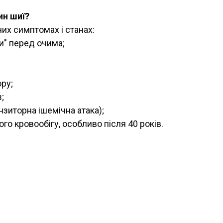
ин шиї?
х симптомах і станах:
ки" перед очима;
ору;
;
анзиторна ішемічна атака);
го кровообігу, особливо після 40 років.