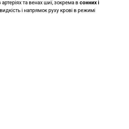
артеріях та венах шиї, зокрема в
сонних і
видкість і напрямок руху крові в режимі