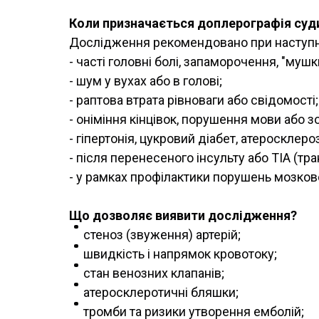
Коли призначається доплерографія суд
Дослідження рекомендовано при наступни
- часті головні болі, запаморочення, "муш
- шум у вухах або в голові;
- раптова втрата рівноваги або свідомості;
- оніміння кінцівок, порушення мови або з
- гіпертонія, цукровий діабет, атеросклероз
- після перенесеного інсульту або ТІА (тр
- у рамках профілактики порушень мозково
Що дозволяє виявити дослідження?
стеноз (звуження) артерій;
швидкість і напрямок кровотоку;
стан венозних клапанів;
атеросклеротичні бляшки;
тромби та ризики утворення емболій;