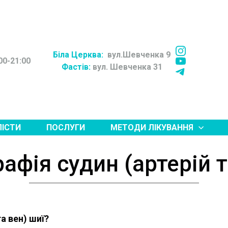
Біла Церква:
вул.Шевченка 9
00-21:00
Фастів:
вул. Шевченка 31
ЛІСТИ
ПОСЛУГИ
МЕТОДИ ЛІКУВАННЯ
афія судин (артерій т
а вен) шиї?