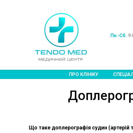
Пн.-Сб.
9:
ПРО КЛІНІКУ
СПЕЦІА
Доплерогр
Що таке доплерографія судин (артерій т