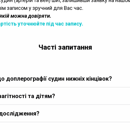
дин (артерій та вен) шиї, залишивши заявку на нашом
ім записом у зручний для Вас час.
 якій можна довіряти.
ртість уточнюйте під час запису.
Часті запитання
до доплерографії судин нижніх кінцівок?
агітності та дітям?
 дослідження?