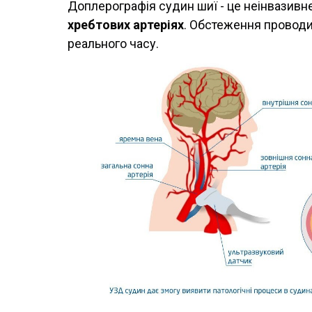
Доплерографія судин шиї - це неінвазивне
хребтових артеріях
. Обстеження провод
реального часу.