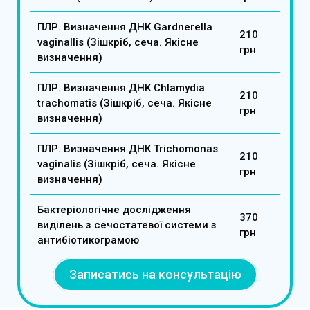
ПЛР. Визначення ДНК Gardnerella
210
vaginallis (Зішкріб, сеча. Якісне
грн
визначення)
ПЛР. Визначення ДНК Chlamydia
210
trachomatis (Зішкріб, сеча. Якісне
грн
визначення)
ПЛР. Визначення ДНК Trichomonas
210
vaginalis (Зішкріб, сеча. Якісне
грн
визначення)
Бактеріологічне дослідження
370
виділень з сечостатевої системи з
грн
антибіотикограмою
Записатись на консультацію