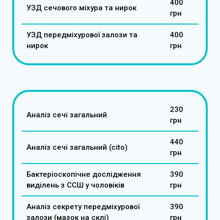
400
УЗД сечового міхура та нирок
грн
УЗД передміхурової залози та
400
нирок
грн
230
Аналіз сечі загальний
грн
440
Аналіз сечі загальний (cito)
грн
Бактеріоскопічне дослідження
390
виділень з ССШ у чоловіків
грн
Аналіз секрету передміхурової
390
залози (мазок на склі)
грн