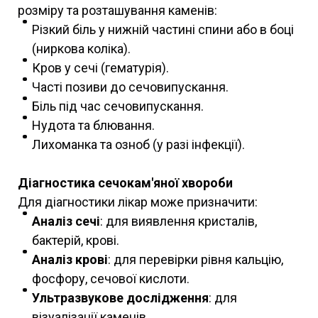
розміру та розташування каменів:
Різкий біль у нижній частині спини або в боці
(ниркова коліка).
Кров у сечі (гематурія).
Часті позиви до сечовипускання.
Біль під час сечовипускання.
Нудота та блювання.
Лихоманка та озноб (у разі інфекції).
Діагностика сечокам'яної хвороби
Для діагностики лікар може призначити:
Аналіз сечі
: для виявлення кристалів,
бактерій, крові.
Аналіз крові
: для перевірки рівня кальцію,
фосфору, сечової кислоти.
Ультразвукове дослідження
: для
візуалізації каменів.