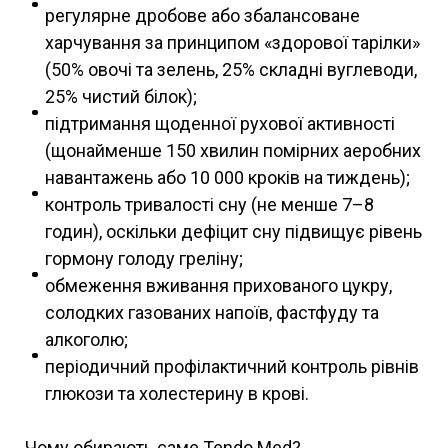
регулярне дробове або збалансоване
харчування за принципом «здорової тарілки»
(50% овочі та зелень, 25% складні вуглеводи,
25% чистий білок);
підтримання щоденної рухової активності
(щонайменше 150 хвилин помірних аеробних
навантажень або 10 000 кроків на тиждень);
контроль тривалості сну (не менше 7–8
годин), оскільки дефіцит сну підвищує рівень
гормону голоду греліну;
обмеження вживання прихованого цукру,
солодких газованих напоїв, фастфуду та
алкоголю;
періодичний профілактичний контроль рівнів
глюкози та холестерину в крові.
Чому обирають саме Tendo Med?