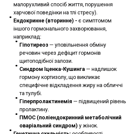
малорухливий спосіб життя, порушення
харчової поведінки на тлі стресу).
Ендокринне (вторинне) -
є симптомом
іншого гормонального захворювання,
наприклад:
Гіпотиреоз
— уповільнення обміну
речовин через дефіцит гормонів
щитоподібної залози.
Синдром Іценка-Кушинга
— надлишок
гормону кортизолу, що викликає
специфічне відкладення жиру на обличчі
та тулубі.
Гіперпролактинемія
— підвищений рівень
пролактину.
ПМОС
(поліендокринний метаболічний
оваріальний синдром)
у жінок.
Генетична схильність:
особливості