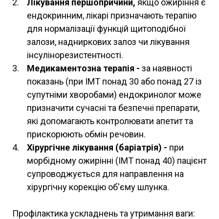
Лікування першопричини,
якщо ожиріння є
ендокринним, лікарі призначають терапію
для нормалізації функцій щитоподібної
залози, надниркових залоз чи лікування
інсулінорезистентності.
Медикаментозна терапія -
за наявності
показань (при ІМТ понад 30 або понад 27 із
супутніми хворобами) ендокринолог може
призначити сучасні та безпечні препарати,
які допомагають контролювати апетит та
прискорюють обмін речовин.
Хірургічне лікування (баріатрія) -
при
морбідному ожирінні (ІМТ понад 40) пацієнт
супроводжується для направлення на
хірургічну корекцію об'єму шлунка.
Профілактика ускладнень та утримання ваги: