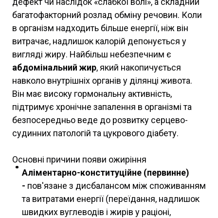
дефект чи наслідок «слабкої волі», а складний
багатофакторний розлад обміну речовин. Коли
в організм надходить більше енергії, ніж він
витрачає, надлишок калорій депонується у
вигляді жиру. Найбільш небезпечним є
абдомінальний жир
, який накопичується
навколо внутрішніх органів у ділянці живота.
Він має високу гормональну активність,
підтримує хронічне запалення в організмі та
безпосередньо веде до розвитку серцево-
судинних патологій та цукрового діабету.
Основні причини появи ожиріння
Аліментарно-конституційне (первинне)
-
пов'язане з дисбалансом між споживанням
та витратами енергії (переїдання, надлишок
швидких вуглеводів і жирів у раціоні,