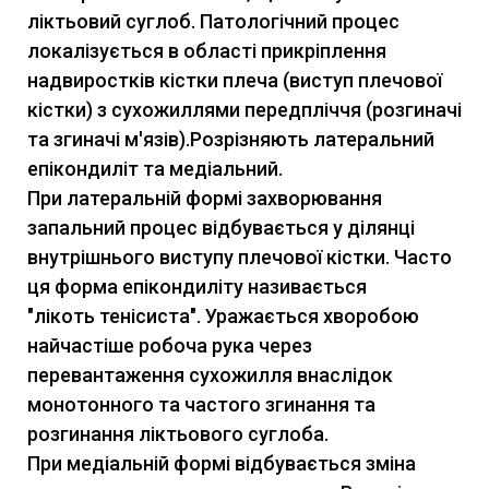
ліктьовий суглоб. Патологічний процес
локалізується в області прикріплення
надвиростків кістки плеча (виступ плечової
кістки) з сухожиллями передпліччя (розгиначі
та згиначі м'язів).Розрізняють латеральний
епікондиліт та медіальний.
При латеральній формі захворювання
запальний процес відбувається у ділянці
внутрішнього виступу плечової кістки. Часто
ця форма епікондиліту називається
"лікоть тенісиста". Уражається хворобою
найчастіше робоча рука через
перевантаження сухожилля внаслідок
монотонного та частого згинання та
розгинання ліктьового суглоба.
При медіальній формі відбувається зміна