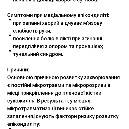
Симптоми при медіальному епікондиліті:
при хапанні хворий відчуває м'язову
слабкість руки;
посилення болю в лікті при згинанні
передпліччя з опором та пронацією;
тунельний синдром.
Причини:
Основною причиною розвитку захворювання
є постійні мікротравми та мікророзриви в
місці прикріплення до плечової кістки
сухожилля. В результаті, у місцях
мікротравматизації виникає стійке
запалення.Існують фактори ризику розвитку
епікондиліту: