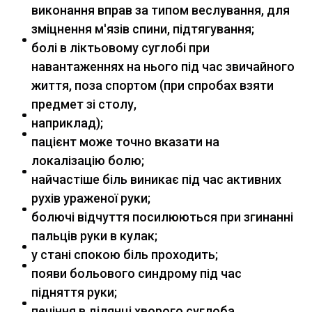
виконання вправ за типом веслування, для
зміцнення м'язів спини, підтягування;
болі в ліктьовому суглобі при
навантаженнях на нього під час звичайного
життя, поза спортом (при спробах взяти
предмет зі столу,
наприклад);
пацієнт може точно вказати на
локалізацію болю;
найчастіше біль виникає під час активних
рухів ураженої руки;
болючі відчуття посилюються при згинанні
пальців руки в кулак;
у стані спокою біль проходить;
появи больового синдрому під час
підняття руки;
печіння в ділянці хворого суглоба.