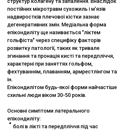
структур колагену та запалення. Внаслідок
постійних мікротравм сухожиль і м'язів
надвиростків плечової кістки зазнає
дегенеративних змін. Медіальна форма
епікондиліту ще називається "ліктем
гольфіста" через специфіку факторів
розвитку патології, таких як тривале
згинання та пронація кисті та передпліччя,
характерні при заняттях гольфом,
фехтуванням, плаванням, армрестлінгом та
ін.
Епікондилітом будь-якої форми найчастіше
схильні люди віком 30-50 років.
Основні симптоми латерального
епікондиліту:
болі в лікті та передпліччя під час