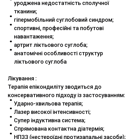
уроджена недостатність сполучної
тканини;
гіпермобільний суглобовий синдром;
спортивні, професійні та побутові
навантаження;
артрит ліктьового суглоба;
анатомічні особливості структур
ліктьового суглоба
Лікування :
Терапія епікондиліту зводиться до
консервативного підходу із застосуванням:
Ударно-хвильова терапія;
Лазер високої інтенсивності;
Супер індуктивна система;
Спрямована контактна діатермія;
НПЗЗ (нестероїдні протизапальні засоби);