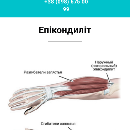
+38 (098) 675 00
99
Епікондиліт