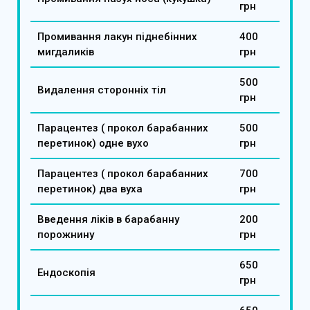
грн
Промивання лакун піднебінних
400
мигдаликів
грн
500
Видалення сторонніх тіл
грн
Парацентез ( прокол барабанних
500
перетинок) одне вухо
грн
Парацентез ( прокол барабанних
700
перетинок) два вуха
грн
Введення ліків в барабанну
200
порожнину
грн
650
Ендоскопія
грн