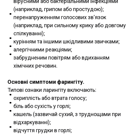
вірусними або бактеріальними інфекціями
(наприклад, грипом або простудою);
перенапруженням голосових зв'язок
(наприклад, при сильному крику або довгому
спілкуванні);
курінням та іншими шкідливими звичками;
алергічними реакціями;
забрудненим повітрям або вдиханням
хімічних речовин.
Основні симптоми фарингіту.
Типові ознаки ларингіту включають:
охриплість або втрата голосу;
біль або сухість у горлі;
кашель (зазвичай сухий, з труднощами при
відхаркуванні);
відчуття грудки в горлі;