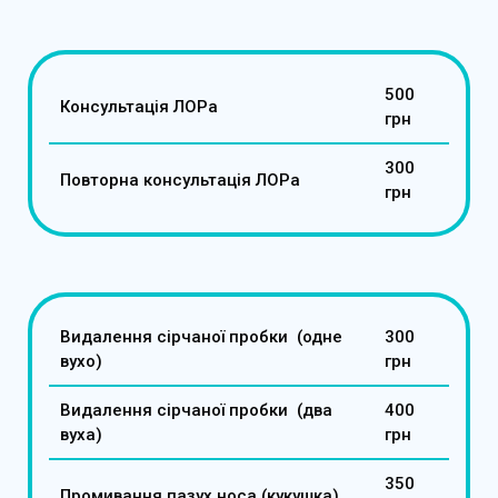
500
Консультація ЛОРа
грн
300
Повторна консультація ЛОРа
грн
Видалення сірчаної пробки (одне
300
вухо)
грн
Видалення сірчаної пробки (два
400
вуха)
грн
350
Промивання пазух носа (кукушка)