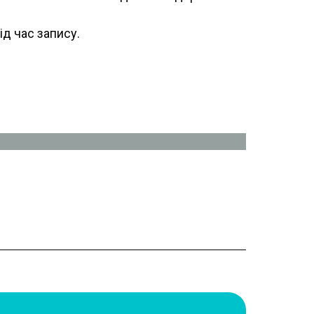
ід час запису.
на та доказова медицина