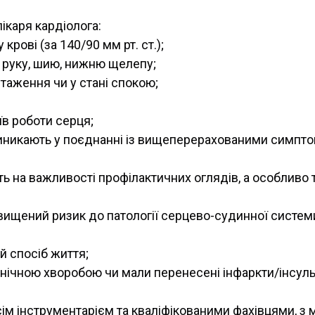
ікаря кардіолога:
крові (за 140/90 мм рт. ст.);
ву руку, шию, нижню щелепу;
таження чи у стані спокою;
їв роботи серця;
і виникають у поєднанні із вищеперерахованими симпт
ть на важливості профілактичних оглядів, а особливо
двищений ризик до патології серцево-судинної систем
й спосіб життя;
онічною хворобою чи мали перенесені інфаркти/інсуль
м інструментарієм та кваліфікованими фахівцями, з