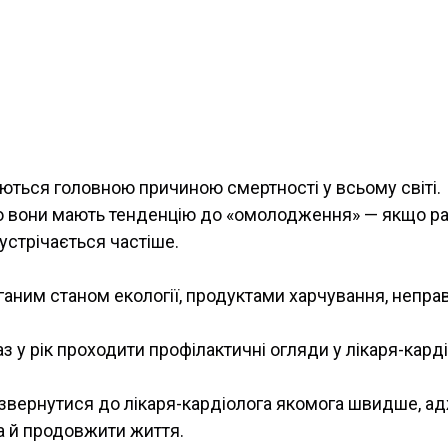
ться головною причиною смертності у всьому світі.
о вони мають тенденцію до «омолодження» — якщо ран
зустрічається частіше.
ганим станом екології, продуктами харчування, непра
з у рік проходити профілактичні огляди у лікаря-кардіо
звернутися до лікаря-кардіолога якомога швидше, ад
а й продовжити життя.