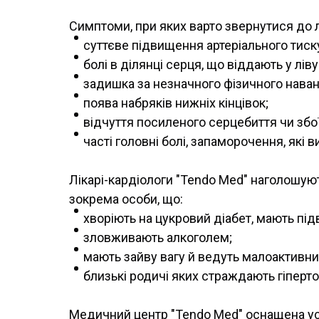
Симптоми, при яких варто звернутися до л
суттєве підвищення артеріального тиску 
болі в ділянці серця, що віддають у лі
задишка за незначного фізичного наван
поява набряків нижніх кінцівок;
відчуття посиленого серцебиття чи збо
часті головні болі, запаморочення, як
Лікарі-кардіологи "Tendo Med" наголошую
зокрема особи, що:
хворіють на цукровий діабет, мають пі
зловживають алкоголем;
мають зайву вагу й ведуть малоактивни
близькі родичі яких страждають гіперт
Медичний центр "Tendo Med" оснащена усі