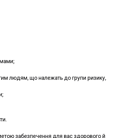
омами;
 тим людям, що належать до групи ризику,
и;
ти.
 метою забезпечення для вас здорового й