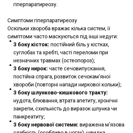
гіперпаратиреозу.
Симптоми гіперпаратиреозу
Оскільки хвороба вражає кілька систем, її
симптоми часто маскуються під інші недуги:
З боку кісток:
постійний біль у кістках,
суглобах та хребті, часті переломи при
незначних травмах (остеопороз);
З боку нирок:
часте сечовипускання,
постійна спрага, розвиток сечокам'яної
хвороби (повторні напади ниркової кольки);
З боку шлунково-кишкового тракту:
нудота, блювання, втрата апетиту, хронічні
закрепи, схильність до виразок шлунка чи
панкреатиту;
З боку нервової системи:
виражена м'язова
слабкість (особливо в ногах), швидка