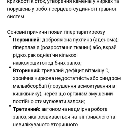
крихкості кісток, утворення каменів у нирках та
порушень у роботі серцево-судинної і травної
систем.
Основні причини появи гіперпаратиреозу
Первинний:
доброякісна пухлина (аденома),
гіперплазія (розростання тканин) або, вкрай
рідко, рак однієї чи кількох
навколощитоподібних залоз;
Вторинний:
тривалий дефіцит вітаміну D,
хронічна ниркова недостатність або синдром
мальабсорбції (порушення всмоктування в
кишківнику), через що організм змушений
постійно стимулювати залози;
Третинний:
автономна надмірна робота
залоз, яка розвивається на тлі тривалого та
невилікуваного вторинного