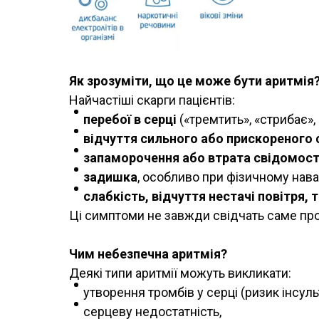
Як зрозуміти, що це може бути аритмія
Найчастіші скарги пацієнтів:
перебої в серці
(«тремтить», «стрибає»,
відчуття сильного або прискореного
запаморочення або втрата свідомост
задишка
, особливо при фізичному нава
слабкість, відчуття нестачі повітря,
Ці симптоми не завжди свідчать саме пр
Чим небезпечна аритмія?
Деякі типи аритмії можуть викликати:
утворення тромбів у серці (ризик інсуль
серцеву недостатність,