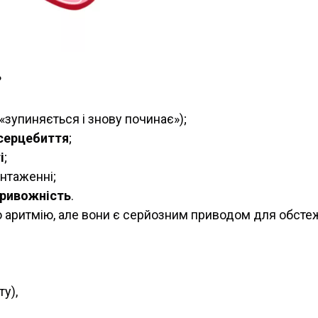
?
 «зупиняється і знову починає»);
 серцебиття
;
і
;
нтаженні;
 тривожність
.
о аритмію, але вони є серйозним приводом для обсте
ту),