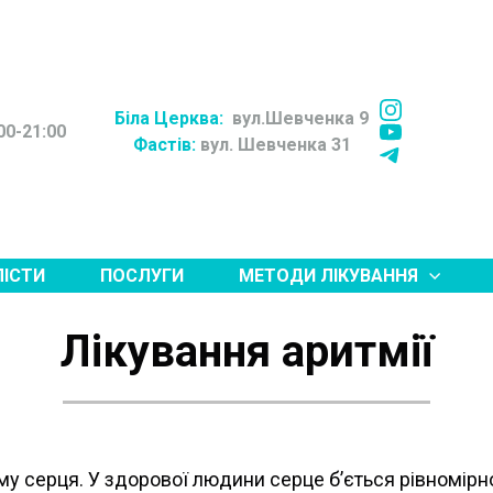
Біла Церква:
вул.Шевченка 9
00-21:00
Фастів:
вул. Шевченка 31
ЛІСТИ
ПОСЛУГИ
МЕТОДИ ЛІКУВАННЯ
Лікування аритмії
у серця. У здорової людини серце б’ється рівномірн