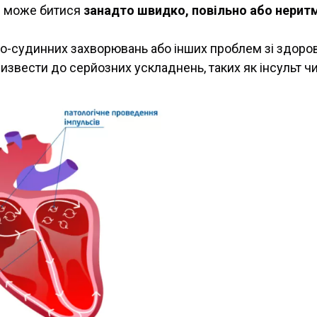
це може битися
занадто швидко, повільно або нерит
о-судинних захворювань або інших проблем зі здоров
звести до серйозних ускладнень, таких як інсульт чи