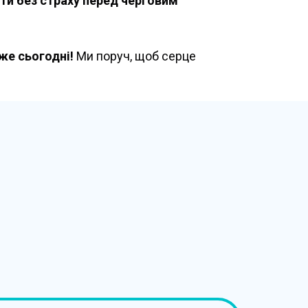
ти без страху перед черговим
же сьогодні!
Ми поруч, щоб серце