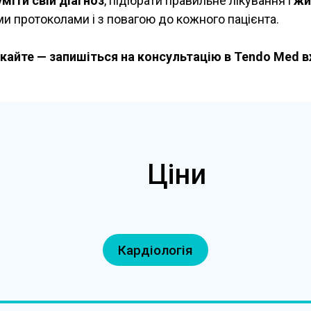
міти свій діагноз
, підібрати правильне лікування і
жи
и протоколами і з повагою до кожного пацієнта.
кайте — запишіться на консультацію в Tendo Med в
Ціни
Кардіологія