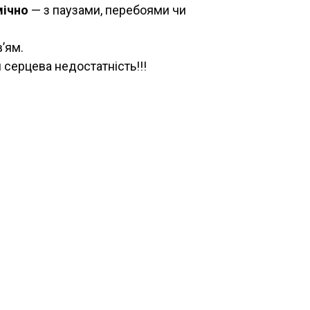
мічно
— з паузами, перебоями чи
’ям.
 серцева недостатність!!!