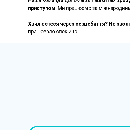
Наша команда допомагає пацієнтам
зрозу
приступом
. Ми працюємо за міжнародним
Хвилюєтеся через серцебиття? Не зволі
працювало спокійно.